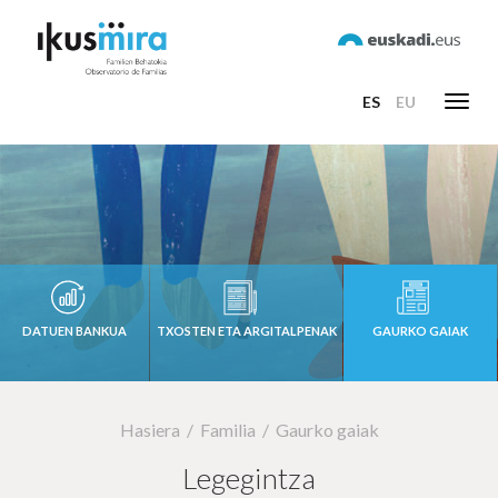
ES
EU
Toggl
navig
DATUEN BANKUA
TXOSTEN ETA ARGITALPENAK
GAURKO GAIAK
Hasiera
Familia
Gaurko gaiak
Legegintza