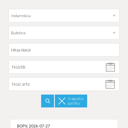
Datarekiko filtratu
Noiztik
Noiz arte
Iragazkia
garbitu
Bilatu
Info 
BOPV, 2026-07-27