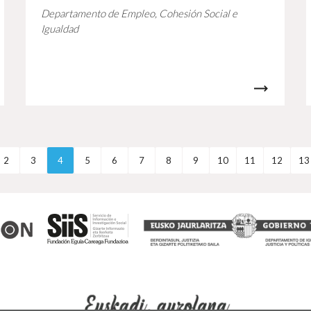
Departamento de Empleo, Cohesión Social e
Igualdad
2
3
4
5
6
7
8
9
10
11
12
13