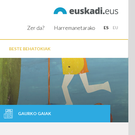
Zer da?
Harremanetarako
ES
EU
BESTE BEHATOKIAK
GAURKO GAIAK