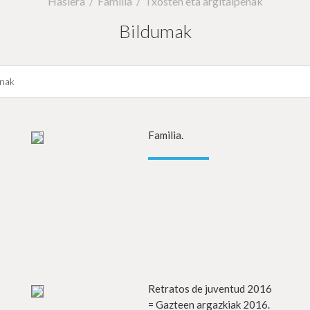
Hasiera
Familia
Txosten eta argitalpenak
Bildumak
Datarekiko filtratu
fo gehiago
Familia.
Info g
fo gehiago
Retratos de juventud 2016
Info g
= Gazteen argazkiak 2016.