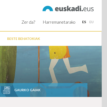
Zer da?
Harremanetarako
ES
EU
BESTE BEHATOKIAK
GAURKO GAIAK