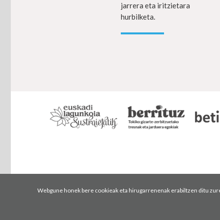
jarrera eta iritzietara
hurbilketa.
Webgune honek bere cookieak eta hirugarrenenak erabiltzen ditu zure n
Erabilpen baldintzak
Pribatutasun politika
Cookiei buruzko polit