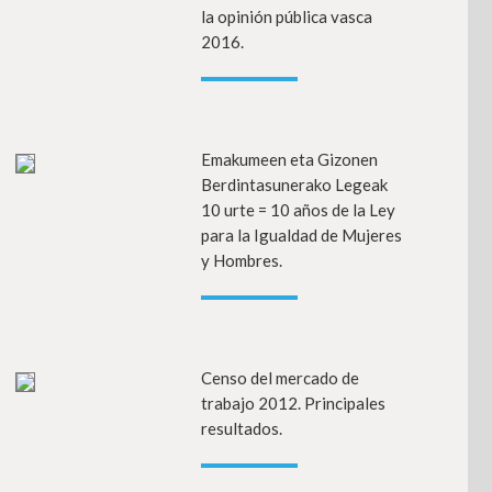
la opinión pública vasca
2016.
ehiago
Emakumeen eta Gizonen
Info gehia
Berdintasunerako Legeak
10 urte = 10 años de la Ley
para la Igualdad de Mujeres
y Hombres.
ehiago
Censo del mercado de
Info gehia
trabajo 2012. Principales
resultados.