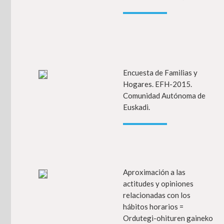
Encuesta de Familias y
In
Hogares. EFH-2015.
Comunidad Autónoma de
Euskadi.
Aproximación a las
In
actitudes y opiniones
relacionadas con los
hábitos horarios =
Ordutegi-ohituren gaineko