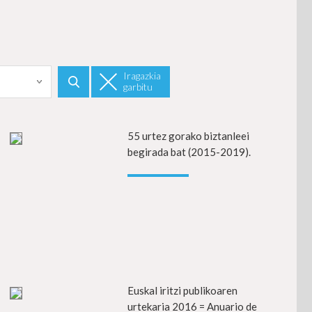
Iragazkia
garbitu
Bilatu
ehiago
55 urtez gorako biztanleei
Info gehia
begirada bat (2015-2019).
ehiago
Euskal iritzi publikoaren
Info gehia
urtekaria 2016 = Anuario de