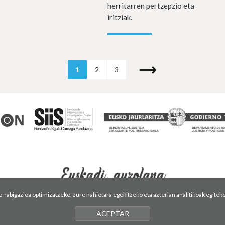
herritarren pertzepzio eta
iritziak.
1
2
3
abigazioa optimizatzeko, zure nahietara egokitzeko eta azterlan analitikoak egiteko
ACEPTAR
ika