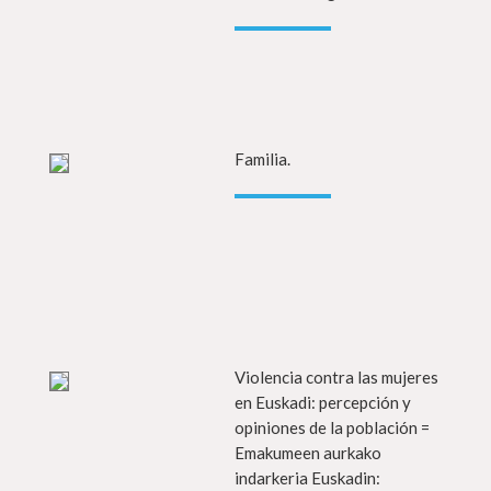
fo gehiago
Familia.
Info g
fo gehiago
Violencia contra las mujeres
Info g
en Euskadi: percepción y
opiniones de la población =
Emakumeen aurkako
indarkeria Euskadin: