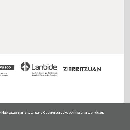
.Nabigatzen jarraituta, gure
Cookiei buruzko politika
onartzen duzu.