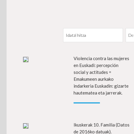
Violencia contra las mujeres
In
en Euskadi: percepción
social y actitudes =
Emakumeen aurkako
indarkeria Euskadin: gizarte
hautematea eta jarrerak.
Ikuskerak 10. Familia (Datos
In
de 2016ko datuak).