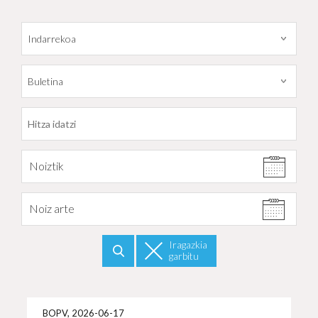
Datarekiko filtratu
Noiztik
Noiz arte
Iragazkia
garbitu
Bilatu
Info 
BOPV, 2026-06-17