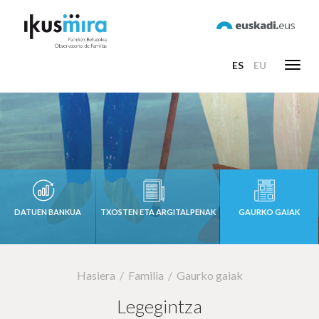
ES
EU
Toggl
navig
DATUEN BANKUA
TXOSTEN ETA ARGITALPENAK
GAURKO GAIAK
Hasiera
Familia
Gaurko gaiak
Legegintza