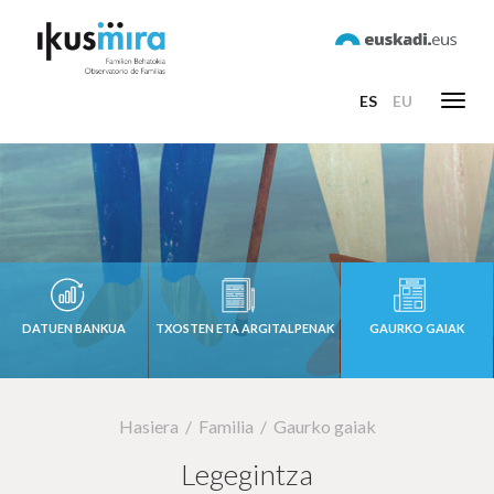
ES
EU
Toggl
navig
DATUEN BANKUA
TXOSTEN ETA ARGITALPENAK
GAURKO GAIAK
Hasiera
Familia
Gaurko gaiak
Legegintza