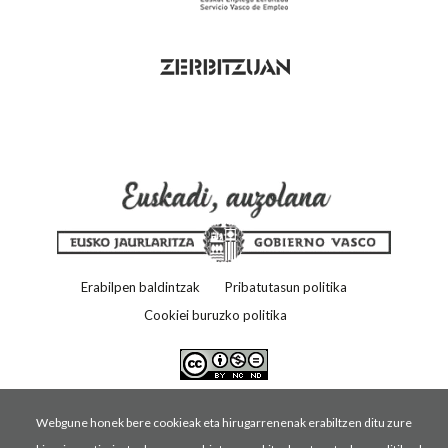
Erabilpen baldintzak
Pribatutasun politika
Cookiei buruzko politika
Webgune honek bere cookieak eta hirugarrenenak erabiltzen ditu zure