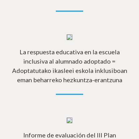
In
La respuesta educativa en la escuela
inclusiva al alumnado adoptado =
Adoptatutako ikasleei eskola inklusiboan
eman beharreko hezkuntza-erantzuna
In
Informe de evaluación del III Plan