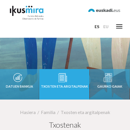
ES
EU
Toggl
navig
DATUEN BANKUA
TXOSTEN ETA ARGITALPENAK
GAURKO GAIAK
Hasiera
Familia
Txosten eta argitalpenak
Txostenak