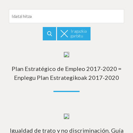
Datarekiko filtratu
Iragazkia
garbitu
Bilatu
In
Plan Estratégico de Empleo 2017-2020 =
Enplegu Plan Estrategikoak 2017-2020
In
Igualdad de trato y no discriminación. Guía