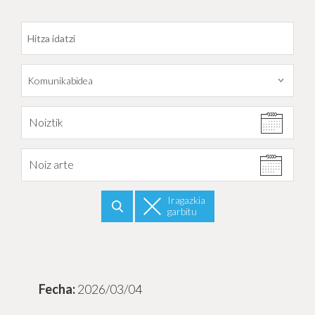
Datarekiko filtratu
Noiztik
Noiz arte
Iragazkia
garbitu
Bilatu
2026/03/04