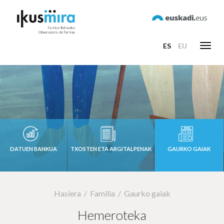
ES
EU
Toggl
navig
DATUEN BANKUA
TXOSTEN ETA ARGITALPENAK
GAURKO GAIAK
Hasiera
Familia
Gaurko gaiak
Hemeroteka