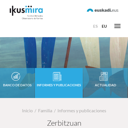
ES
EU
Toggl
navig
BANCO DE DATOS
INFORMES Y PUBLICACIONES
ACTUALIDAD
Inicio
Familia
Informes y publicaciones
Zerbitzuan