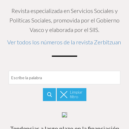
Revista especializada en Servicios Sociales y
Políticas Sociales, promovida por el Gobierno
Vasco y elaborada por el SIIS.
Ver todos los números de la revista Zerbitzuan
Filtrar por fecha
Limpiar
filtro
Buscar
Má
Tendencias a largo plazo en la financiación