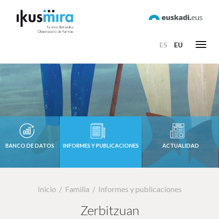
ES
EU
Toggl
navig
BANCO DE DATOS
INFORMES Y PUBLICACIONES
ACTUALIDAD
Inicio
Familia
Informes y publicaciones
Zerbitzuan