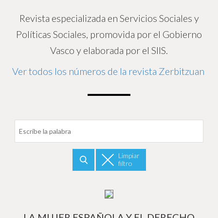
Revista especializada en Servicios Sociales y
Políticas Sociales, promovida por el Gobierno
Vasco y elaborada por el SIIS.
Ver todos los números de la revista Zerbitzuan
Filtrar por fecha
Limpiar
filtro
Buscar
Má
LA MUJER ESPAÑOLA Y EL DERECHO