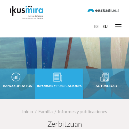
ES
EU
Toggl
navig
BANCO DE DATOS
INFORMES Y PUBLICACIONES
ACTUALIDAD
Inicio
Familia
Informes y publicaciones
Zerbitzuan