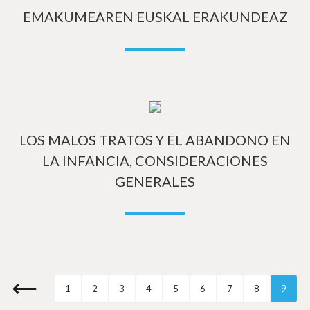
EMAKUMEAREN EUSKAL ERAKUNDEAZ
Má
LOS MALOS TRATOS Y EL ABANDONO EN
LA INFANCIA, CONSIDERACIONES
GENERALES
1
2
3
4
5
6
7
8
9