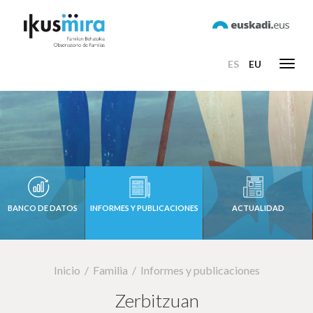
ES
EU
Toggl
navig
BANCO DE DATOS
INFORMES Y PUBLICACIONES
ACTUALIDAD
Inicio
Familia
Informes y publicaciones
Zerbitzuan