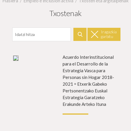
Hasiera
Empleo e inclusión activa
Txosten eta argitalpenak
Txostenak
Datarekiko filtratu
Iragazkia
garbitu
Bilatu
fo gehiago
Acuerdo Interinstitucional
Info g
para el Desarrollo de la
Estrategia Vasca para
Personas sin Hogar 2018-
2021 = Etxerik Gabeko
Pertsonentzako Euskal
Estrategia Garatzeko
Erakunde Arteko Ituna