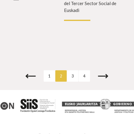
del Tercer Sector Social de
Euskadi
1
2
3
4