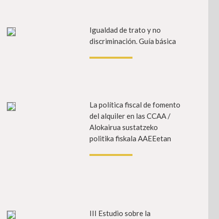
ehiago
Igualdad de trato y no
Info gehia
discriminación. Guía básica
ehiago
La política fiscal de fomento
Info gehia
del alquiler en las CCAA /
Alokairua sustatzeko
politika fiskala AAEEetan
ehiago
III Estudio sobre la
Info gehia