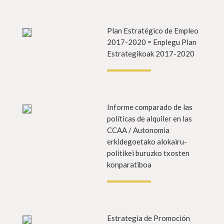
fo gehiago
Plan Estratégico de Empleo
Info g
2017-2020 = Enplegu Plan
Estrategikoak 2017-2020
fo gehiago
Informe comparado de las
Info g
políticas de alquiler en las
CCAA / Autonomia
erkidegoetako alokairu-
politikei buruzko txosten
konparatiboa
fo gehiago
Estrategia de Promoción
Info g