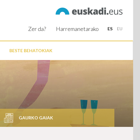
Zer da?
Harremanetarako
ES
EU
BESTE BEHATOKIAK
GAURKO GAIAK