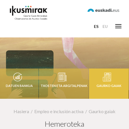
ES
EU
Toggl
navig
DATUEN BANKUA
TXOSTEN ETA ARGITALPENAK
GAURKO GAIAK
Hasiera
Empleo e inclusión activa
Gaurko gaiak
Hemeroteka