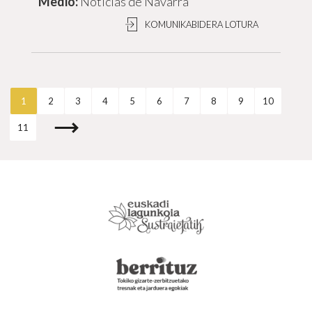
Noticias de Navarra
KOMUNIKABIDERA LOTURA
1
2
3
4
5
6
7
8
9
10
11