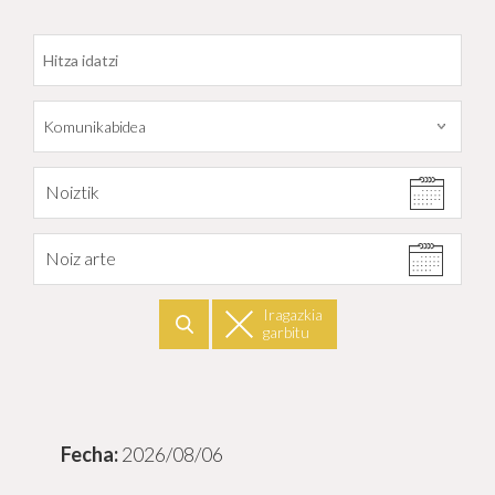
Datarekiko filtratu
Noiztik
Noiz arte
Iragazkia
garbitu
Bilatu
2026/08/06