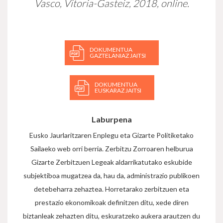
Vasco, Vitoria-Gasteiz, 2018, online.
DOKUMENTUA
GAZTELANIAZ JAITSI
DOKUMENTUA
EUSKARAZ JAITSI
Laburpena
Eusko Jaurlaritzaren Enplegu eta Gizarte Politiketako
Sailaeko web orri berria. Zerbitzu Zorroaren helburua
Gizarte Zerbitzuen Legeak aldarrikatutako eskubide
subjektiboa mugatzea da, hau da, administrazio publikoen
detebeharra zehaztea. Horretarako zerbitzuen eta
prestazio ekonomikoak definitzen ditu, xede diren
biztanleak zehazten ditu, eskuratzeko aukera arautzen du