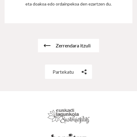
eta doakoa edo ordainpekoa den ezartzen du.
Zerrendara itzuli
Partekatu