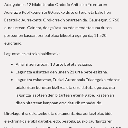
Adingabeek 12 hilabeterako Ondorio Anitzeko Errentaren
Adierazle Publikoaren % 80 jasoko dute urtero, eta balio hori
Estatuko Aurrekontu Orokorrekin onartzen da. Gaur egun, 5.760
euro urtean. Gainera, desgaitasuna edo mendetasuna duten
pertsonen kasuan, zenbatekoa bikoiztu egingo da, 11.520
euroraino.
Laguntza eskatzeko baldintzak:
Ama hil zen urtean, 18 urte beteta ez izana.
Laguntza eskatzen den unean 21 urte bete ez izana.
Laguntza eskatzean, Euskal Autonomia Erkidegoko edozein
udalerritan benetan bizitzea eta erroldatuta egotea, eta
laguntza jasotzen den bitartean etenik gabe, ikasten ari
diren bitartean kanpoan erroldaturik ez badaude.
Diru-laguntza eskatzeko eta dokumentazioa aurkezteko, bide
elektronikoa erabil daiteke, edo, bestela, Eusko Jaurlaritzaren