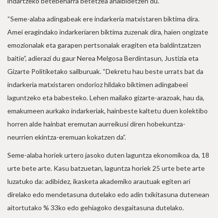
indartzeko betebeharra betetzea ahalbidetzen du.
“Seme-alaba adingabeak ere indarkeria matxistaren biktima dira.
Amei eragindako indarkeriaren biktima zuzenak dira, haien ongizate
emozionalak eta garapen pertsonalak eragiten eta baldintzatzen
baitie”, adierazi du gaur Nerea Melgosa Berdintasun, Justizia eta
Gizarte Politiketako sailburuak. “Dekretu hau beste urrats bat da
indarkeria matxistaren ondorioz hildako biktimen adingabeei
laguntzeko eta babesteko. Lehen mailako gizarte-arazoak, hau da,
emakumeen aurkako indarkeriak, hainbeste kaltetu duen kolektibo
horren alde hainbat eremutan aurreikusi diren hobekuntza-
neurrien ekintza-eremuan kokatzen da”.
Seme-alaba horiek urtero jasoko duten laguntza ekonomikoa da, 18
urte bete arte. Kasu batzuetan, laguntza horiek 25 urte bete arte
luzatuko da: adibidez, ikasketa akademiko arautuak egiten ari
direlako edo mendetasuna dutelako edo adin txikitasuna dutenean
aitortutako % 33ko edo gehiagoko desgaitasuna dutelako.