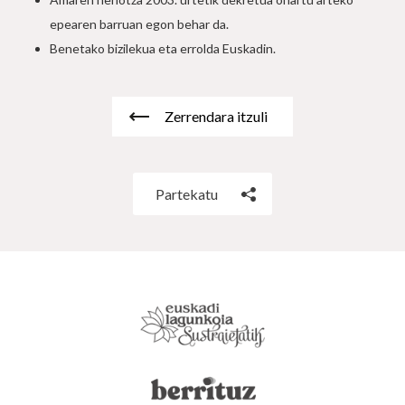
epearen barruan egon behar da.
Benetako bizilekua eta errolda Euskadin.
Zerrendara itzuli
Partekatu