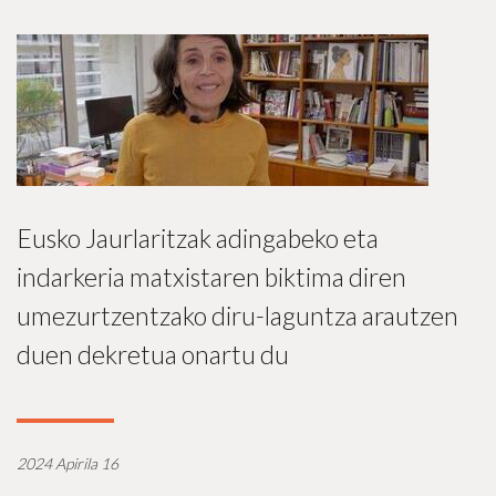
Eusko Jaurlaritzak adingabeko eta
indarkeria matxistaren biktima diren
umezurtzentzako diru-laguntza arautzen
duen dekretua onartu du
2024 Apirila 16