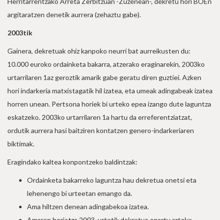
Herritarrentzako Arreta Zerbitzuan -Zuzenean-, dekretu hori BOEn
argitaratzen denetik aurrera (zehaztu gabe).
2003tik
Gainera, dekretuak ohiz kanpoko neurri bat aurreikusten du:
10.000 euroko ordainketa bakarra, atzerako eraginarekin, 2003ko
urtarrilaren 1az geroztik amarik gabe geratu diren guztiei. Azken
hori indarkeria matxistagatik hil izatea, eta umeak adingabeak izatea
horren unean. Pertsona horiek bi urteko epea izango dute laguntza
eskatzeko. 2003ko urtarrilaren 1a hartu da erreferentziatzat,
ordutik aurrera hasi baitziren kontatzen genero-indarkeriaren
biktimak.
Eragindako kaltea konpontzeko baldintzak:
Ordainketa bakarreko laguntza hau dekretua onetsi eta
lehenengo bi urteetan emango da.
Ama hiltzen denean adingabekoa izatea.
Amaren heriotza 2003. urtetik dekretua onartu arteko