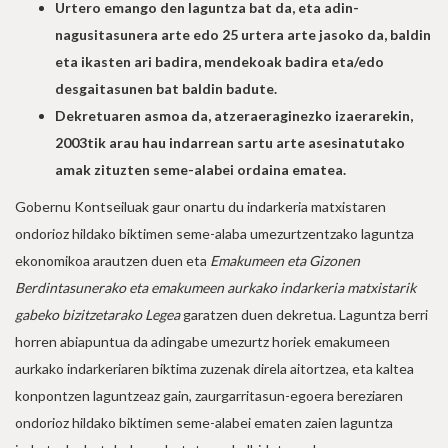
Urtero emango den laguntza bat da, eta adin-
nagusitasunera arte edo 25 urtera arte jasoko da, baldin
eta ikasten ari badira, mendekoak badira eta/edo
desgaitasunen bat baldin badute.
Dekretuaren asmoa da, atzeraeraginezko izaerarekin,
2003tik arau hau indarrean sartu arte asesinatutako
amak zituzten seme-alabei ordaina ematea.
Gobernu Kontseiluak gaur onartu du indarkeria matxistaren
ondorioz hildako biktimen seme-alaba umezurtzentzako laguntza
ekonomikoa arautzen duen eta
Emakumeen eta Gizonen
Berdintasunerako eta emakumeen aurkako indarkeria matxistarik
gabeko bizitzetarako Legea
garatzen duen dekretua. Laguntza berri
horren abiapuntua da adingabe umezurtz horiek emakumeen
aurkako indarkeriaren biktima zuzenak direla aitortzea, eta kaltea
konpontzen laguntzeaz gain, zaurgarritasun-egoera bereziaren
ondorioz hildako biktimen seme-alabei ematen zaien laguntza