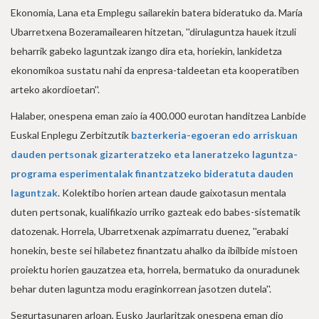
Ekonomia, Lana eta Emplegu sailarekin batera bideratuko da. María
Ubarretxena Bozeramailearen hitzetan, ''dirulaguntza hauek itzuli
beharrik gabeko laguntzak izango dira eta, horiekin, lankidetza
ekonomikoa sustatu nahi da enpresa-taldeetan eta kooperatiben
arteko akordioetan''.
Halaber, onespena eman zaio ia 400.000 eurotan handitzea Lanbide
Euskal Enplegu Zerbitzutik
bazterkeria-egoeran edo arriskuan
dauden pertsonak gizarteratzeko eta laneratzeko laguntza-
programa esperimentalak finantzatzeko bideratuta dauden
laguntzak
. Kolektibo horien artean daude gaixotasun mentala
duten pertsonak, kualifikazio urriko gazteak edo babes-sistematik
datozenak. Horrela, Ubarretxenak azpimarratu duenez, ''erabaki
honekin, beste sei hilabetez finantzatu ahalko da ibilbide mistoen
proiektu horien gauzatzea eta, horrela, bermatuko da onuradunek
behar duten laguntza modu eraginkorrean jasotzen dutela''.
Segurtasunaren arloan, Eusko Jaurlaritzak onespena eman dio