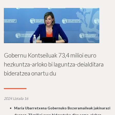
Gobernu Kontseiluak 73,4 milioi euro
hezkuntza-arloko bi laguntza-deialditara
bideratzea onartu du
2024 Uztaila 16
María Ubarretxena Gobernuko Bozeramaileak jakinarazi
duenez, 72 milioi euro bideratuko dira seme-alaben