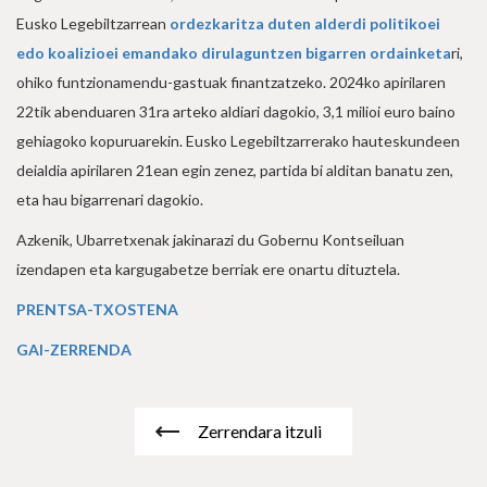
Eusko Legebiltzarrean
ordezkaritza duten alderdi politikoei
edo koalizioei emandako dirulaguntzen bigarren ordainketa
ri,
ohiko funtzionamendu-gastuak finantzatzeko. 2024ko apirilaren
22tik abenduaren 31ra arteko aldiari dagokio, 3,1 milioi euro baino
gehiagoko kopuruarekin. Eusko Legebiltzarrerako hauteskundeen
deialdia apirilaren 21ean egin zenez, partida bi alditan banatu zen,
eta hau bigarrenari dagokio.
Azkenik, Ubarretxenak jakinarazi du Gobernu Kontseiluan
izendapen eta kargugabetze berriak ere onartu dituztela.
PRENTSA-TXOSTENA
GAI-ZERRENDA
Zerrendara itzuli