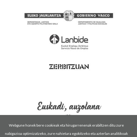
Webgune honek bere cookieak eta hirugarrenenak erabiltzen ditu zure
nabigazioa optimizatzeko, zure nahietara egokitzeko eta azterlan analitikoak
Erabilpen baldintzak
Pribatutasun politika