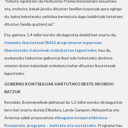
''hobeto egokitzen da Hezkuntza Premia Berezietako kasuetara
eta, ondorioz, bekak jasoko dituzten familien kopuruak gora egingo
du, baina beketarako sarbidea bermatuta dago baldintzak betetzen
dituzten familia guztientzat''.
Eta, gainera, 1,4 milioi euroko dirulaguntza deialdi bat onartu da,
itunpeko ikastetxeei IRALE programaren esparruan
liberatutako irakasleak ordezkatzen laguntzeko
, hau da,
euskarazko hizkuntza-gaikuntza ikasi edo hobetzeko denbora
ematen duten irakasleak ordezkatu behar dituzten ikastetxeak
laguntzeko.
GOBERNU KONTSEILUAK HARTUTAKO BESTE AKORDIO
BATZUK
Bestalde, Bozerameileak jakinarazi du 1,2 milioi euroko dirulaguntza
lerro bat onartu dutela Elikadura, Landa Garapen, Nekazaritza eta
Arrantza sailak proposatuta
elikagaien kooperatibismoa -
Kooperatu programa - bultzatu eta sustatzeko
. Programa hau