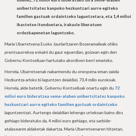
unibertsitatez kanpoko hezkuntzari aurre egiteko
familien gastuak ordaintzeko laguntzetara, eta 1,4 milioi
ikastetxe itunduetara, irakasle liberatuen
ordezkapenetan laguntzeko.
María Ubarretxena Eusko Jaurlaritzaren Bozeramaileak ohiko
prentsaurrekoa eskaini du gaur eguerdian, goizean egin den
Gobernu Kontseiluan hartutako akordioen berri emateko.
Horrela, Ubarretxenak nabarmendu du onespena eman zaiela
Hezkuntza arloko bi laguntzen deialdiei, 73,4 milio eurokoak.
Horrela, alde batetik, Gobernu Kontseiluak onartu egin du
72
milioi euro bideratzea
seme-alaben unibertsitatez kanpoko
hezkuntzari aurre egiteko familien gastuak ordaintzeko
laguntzentzat. Aurtengo deialdian lehengo urtekoan baino diru
gehiago bideratuko da, 4 milioi euro gehiago, eta sarbide-
atalaseanm aldaketak dakartza. María Ubarretxenaren hitzetan,