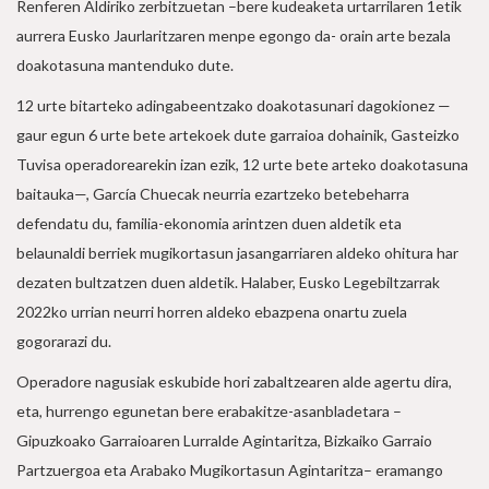
Renferen Aldiriko zerbitzuetan –bere kudeaketa urtarrilaren 1etik
aurrera Eusko Jaurlaritzaren menpe egongo da- orain arte bezala
doakotasuna mantenduko dute.
12 urte bitarteko adingabeentzako doakotasunari dagokionez —
gaur egun 6 urte bete artekoek dute garraioa dohainik, Gasteizko
Tuvisa operadorearekin izan ezik, 12 urte bete arteko doakotasuna
baitauka—, García Chuecak neurria ezartzeko betebeharra
defendatu du, familia-ekonomia arintzen duen aldetik eta
belaunaldi berriek mugikortasun jasangarriaren aldeko ohitura har
dezaten bultzatzen duen aldetik. Halaber, Eusko Legebiltzarrak
2022ko urrian neurri horren aldeko ebazpena onartu zuela
gogorarazi du.
Operadore nagusiak eskubide hori zabaltzearen alde agertu dira,
eta, hurrengo egunetan bere erabakitze-asanbladetara –
Gipuzkoako Garraioaren Lurralde Agintaritza, Bizkaiko Garraio
Partzuergoa eta Arabako Mugikortasun Agintaritza– eramango