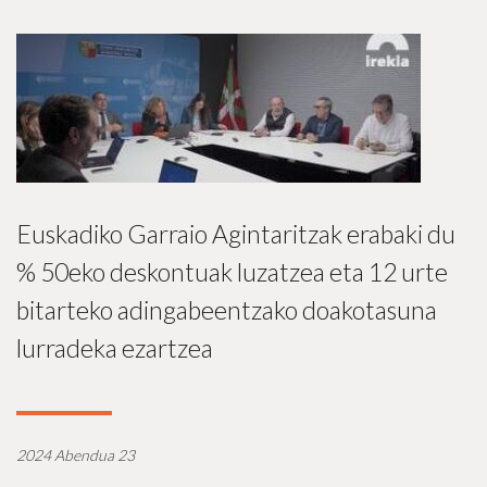
Euskadiko Garraio Agintaritzak erabaki du
% 50eko deskontuak luzatzea eta 12 urte
bitarteko adingabeentzako doakotasuna
lurradeka ezartzea
2024 Abendua 23