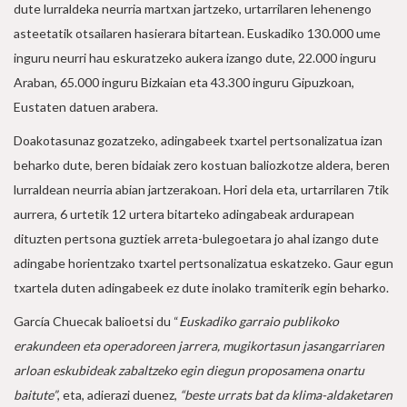
dute lurraldeka neurria martxan jartzeko, urtarrilaren lehenengo
asteetatik otsailaren hasierara bitartean. Euskadiko 130.000 ume
inguru neurri hau eskuratzeko aukera izango dute, 22.000 inguru
Araban, 65.000 inguru Bizkaian eta 43.300 inguru Gipuzkoan,
Eustaten datuen arabera.
Doakotasunaz gozatzeko, adingabeek txartel pertsonalizatua izan
beharko dute, beren bidaiak zero kostuan baliozkotze aldera, beren
lurraldean neurria abian jartzerakoan. Hori dela eta, urtarrilaren 7tik
aurrera, 6 urtetik 12 urtera bitarteko adingabeak ardurapean
dituzten pertsona guztiek arreta-bulegoetara jo ahal izango dute
adingabe horientzako txartel pertsonalizatua eskatzeko. Gaur egun
txartela duten adingabeek ez dute inolako tramiterik egin beharko.
García Chuecak balioetsi du “
Euskadiko garraio publikoko
erakundeen eta operadoreen jarrera, mugikortasun jasangarriaren
arloan eskubideak zabaltzeko egin diegun proposamena onartu
baitute”
, eta, adierazi duenez,
“beste urrats bat da klima-aldaketaren