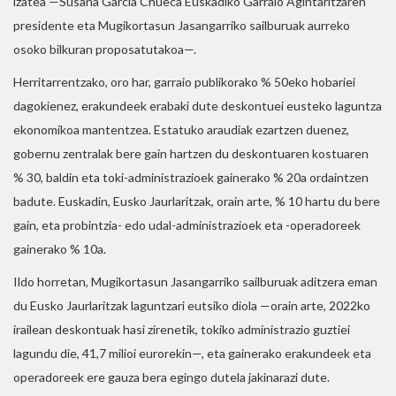
izatea —Susana García Chueca Euskadiko Garraio Agintaritzaren
presidente eta Mugikortasun Jasangarriko sailburuak aurreko
osoko bilkuran proposatutakoa—.
Herritarrentzako, oro har, garraio publikorako % 50eko hobariei
dagokienez, erakundeek erabaki dute deskontuei eusteko laguntza
ekonomikoa mantentzea. Estatuko araudiak ezartzen duenez,
gobernu zentralak bere gain hartzen du deskontuaren kostuaren
% 30, baldin eta toki-administrazioek gainerako % 20a ordaintzen
badute. Euskadin, Eusko Jaurlaritzak, orain arte, % 10 hartu du bere
gain, eta probintzia- edo udal-administrazioek eta -operadoreek
gainerako % 10a.
Ildo horretan, Mugikortasun Jasangarriko sailburuak aditzera eman
du Eusko Jaurlaritzak laguntzari eutsiko diola —orain arte, 2022ko
irailean deskontuak hasi zirenetik, tokiko administrazio guztiei
lagundu die, 41,7 milioi eurorekin—, eta gainerako erakundeek eta
operadoreek ere gauza bera egingo dutela jakinarazi dute.