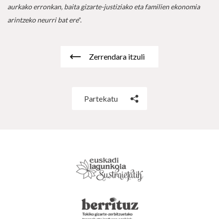
aurkako erronkan, baita gizarte-justiziako eta familien ekonomia
arintzeko neurri bat ere
”.
Zerrendara itzuli
Partekatu