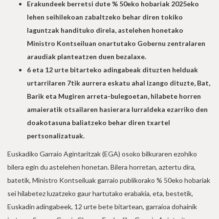
Erakundeek berretsi dute % 50eko hobariak 2025eko
lehen seihilekoan zabaltzeko behar diren tokiko
laguntzak handituko direla, astelehen honetako
Ministro Kontseiluan onartutako Gobernu zentralaren
araudiak planteatzen duen bezalaxe.
6 eta 12 urte bitarteko adingabeak dituzten helduak
urtarrilaren 7tik aurrera eskatu ahal izango dituzte, Bat,
Barik eta Mugiren arreta-bulegoetan, hilabete horren
amaieratik otsailaren hasierara lurraldeka ezarriko den
doakotasuna baliatzeko behar diren txartel
pertsonalizatuak.
Euskadiko Garraio Agintaritzak (EGA) osoko bilkuraren ezohiko
bilera egin du astelehen honetan. Bilera horretan, aztertu dira,
batetik, Ministro Kontseiluak garraio publikorako % 50eko hobariak
sei hilabetez luzatzeko gaur hartutako erabakia, eta, bestetik,
Euskadin adingabeek, 12 urte bete bitartean, garraioa dohainik