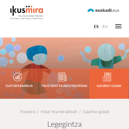
ES
EU
Toggl
navig
DATUEN BANKUA
TXOSTEN ETA ARGITALPENAK
GAURKO GAIAK
Hasiera
Haur eta nerabeak
Gaurko gaiak
Legegintza