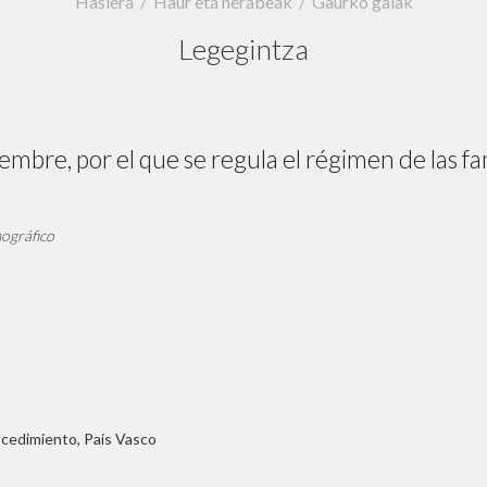
Hasiera
Haur eta nerabeak
Gaurko gaiak
Legegintza
mbre, por el que se regula el régimen de las f
ográfico
ocedimiento, País Vasco