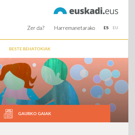
Zer da?
Harremanetarako
ES
EU
BESTE BEHATOKIAK
GAURKO GAIAK