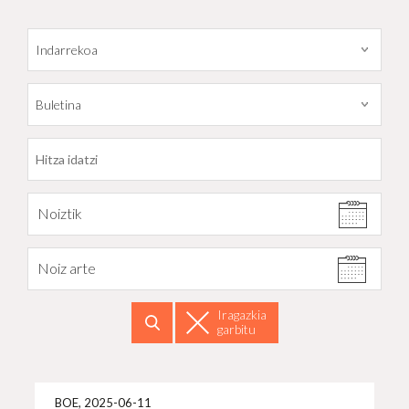
Datarekiko filtratu
Noiztik
Noiz arte
Iragazkia
garbitu
Bilatu
Info 
BOE, 2025-06-11