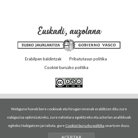
Erabilpen baldintzak
Pribatutasun politika
Cookiei buruzko politika
Webgune honek bere cookieak eta hirugarrenenak erabiltzen ditu zure
nabigazioa optimizatzeko, zure nahietara egokitzeko eta azterlan analitikoak
egiteko.Nabigatzen jarraituta, gure
Cookiei buruzko politika
onartzen duzu.
ACEPTAR