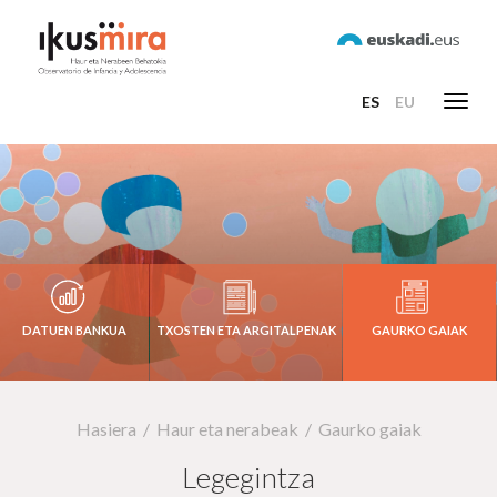
ES
EU
Toggl
navig
DATUEN BANKUA
TXOSTEN ETA ARGITALPENAK
GAURKO GAIAK
Hasiera
Haur eta nerabeak
Gaurko gaiak
Legegintza