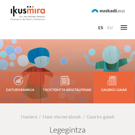
ES
EU
Toggl
navig
DATUEN BANKUA
TXOSTEN ETA ARGITALPENAK
GAURKO GAIAK
Hasiera
Haur eta nerabeak
Gaurko gaiak
Legegintza