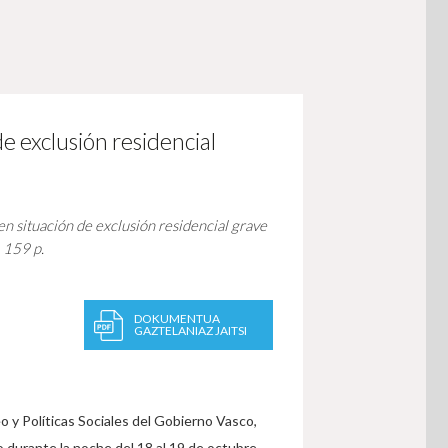
de exclusión residencial
 en situación de exclusión residencial grave
 159 p.
DOKUMENTUA
GAZTELANIAZ JAITSI
 y Políticas Sociales del Gobierno Vasco,
o durante la noche del 18 al 19 de octubre