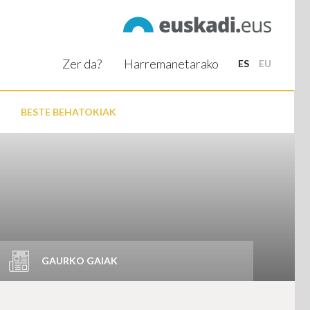
Zer da?
Harremanetarako
ES
EU
BESTE BEHATOKIAK
GAURKO GAIAK