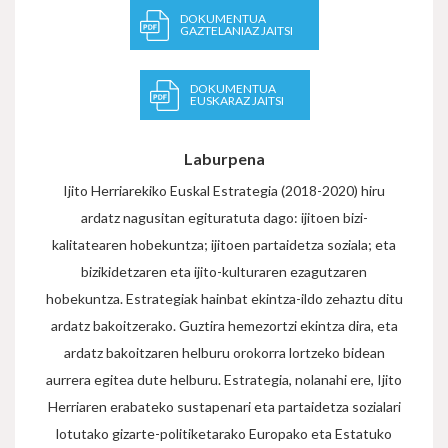
DOKUMENTUA
GAZTELANIAZ JAITSI
DOKUMENTUA
EUSKARAZ JAITSI
Laburpena
Ijito Herriarekiko Euskal Estrategia (2018-2020) hiru
ardatz nagusitan egituratuta dago: ijitoen bizi-
kalitatearen hobekuntza; ijitoen partaidetza soziala; eta
bizikidetzaren eta ijito-kulturaren ezagutzaren
hobekuntza. Estrategiak hainbat ekintza-ildo zehaztu ditu
ardatz bakoitzerako. Guztira hemezortzi ekintza dira, eta
ardatz bakoitzaren helburu orokorra lortzeko bidean
aurrera egitea dute helburu. Estrategia, nolanahi ere, Ijito
Herriaren erabateko sustapenari eta partaidetza sozialari
lotutako gizarte-politiketarako Europako eta Estatuko