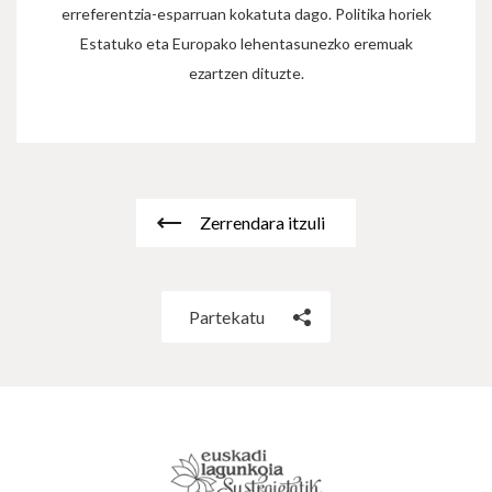
erreferentzia-esparruan kokatuta dago. Politika horiek
Estatuko eta Europako lehentasunezko eremuak
ezartzen dituzte.
Zerrendara itzuli
Partekatu