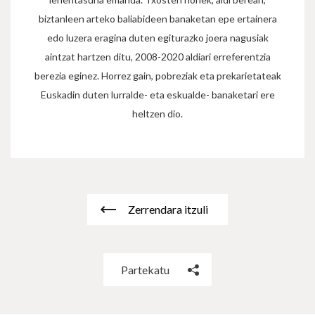
biztanleen arteko baliabideen banaketan epe ertainera
edo luzera eragina duten egiturazko joera nagusiak
aintzat hartzen ditu, 2008-2020 aldiari erreferentzia
berezia eginez. Horrez gain, pobreziak eta prekarietateak
Euskadin duten lurralde- eta eskualde- banaketari ere
heltzen dio.
Zerrendara itzuli
Partekatu