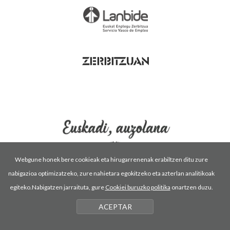
Webgune honek bere cookieak eta hirugarrenenak erabiltzen ditu zure
nabigazioa optimizatzeko, zure nahietara egokitzeko eta azterlan analitikoak
Erabilpen baldintzak
Pribatutasun politika
egiteko.Nabigatzen jarraituta, gure
Cookiei buruzko politika
onartzen duzu.
Cookiei buruzko politika
ACEPTAR