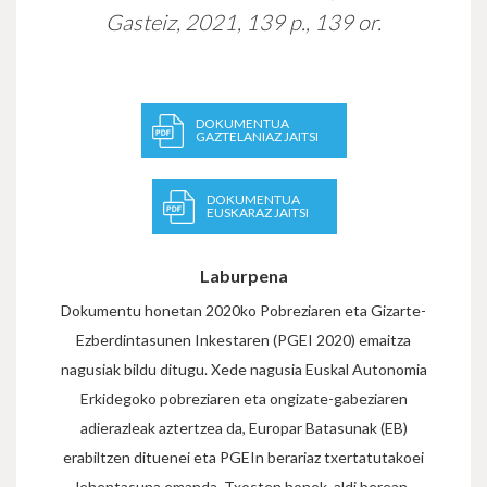
Gasteiz, 2021, 139 p., 139 or.
DOKUMENTUA
GAZTELANIAZ JAITSI
DOKUMENTUA
EUSKARAZ JAITSI
Laburpena
Dokumentu honetan 2020ko Pobreziaren eta Gizarte-
Ezberdintasunen Inkestaren (PGEI 2020) emaitza
nagusiak bildu ditugu. Xede nagusia Euskal Autonomia
Erkidegoko pobreziaren eta ongizate-gabeziaren
adierazleak aztertzea da, Europar Batasunak (EB)
erabiltzen dituenei eta PGEIn berariaz txertatutakoei
lehentasuna emanda. Txosten honek, aldi berean,