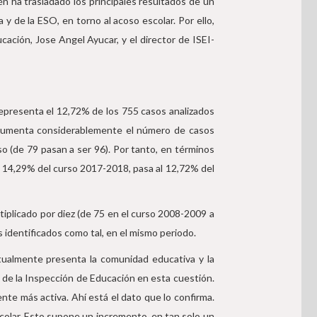
 ha trasladado los principales resultados de un
 y de la ESO, en torno al acoso escolar. Por ello,
cación, Jose Angel Ayucar, y el director de ISEI-
representa el 12,72% de los 755 casos analizados
e aumenta considerablemente el número de casos
 (de 79 pasan a ser 96). Por tanto, en términos
l 14,29% del curso 2017-2018, pasa al 12,72% del
iplicado por diez (de 75 en el curso 2008-2009 a
 identificados como tal, en el mismo periodo.
actualmente presenta la comunidad educativa y la
 de la Inspección de Educación en esta cuestión.
te más activa. Ahí está el dato que lo confirma.
colar. Esto supone un incremento, en tan solo un