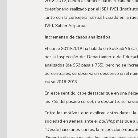
2018-2019, dando a conocer datos recabados por
cuestionario realizado por el ISEI-IVEI (Institut
junto con la consejera han participado en la rue
IVEI, Xabier Aizpurua.
Incremento de casos analizados
El curso 2018-2019 ha habido en Euskadi 96 caso
por la Inspección del Departamento de Educaci
analizados (de 553 pasa a 755), pero no se inc
porcentuales, se observa un descenso en el núme
curso 2018-2019.
En este sentido, cabe destacar que en una décad
los 755 del pasado curso); no obstante, no ha su
Entre los motivos que explican estos datos, la 
sociedad en general ante el
bullying
, más que a 
“Desde hace unos cursos, la Inspección Educativ
Durante el curso pasado, los centros escolares 