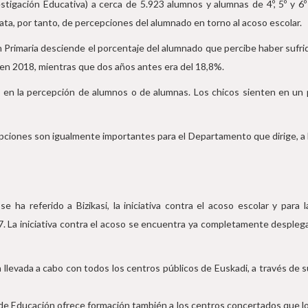
stigación Educativa) a cerca de 5.923 alumnos y alumnas de 4º, 5º y 6
ata, por tanto, de percepciones del alumnado en torno al acoso escolar.
 Primaria desciende el porcentaje del alumnado que percibe haber sufri
 en 2018, mientras que dos años antes era del 18,8%.
 en la percepción de alumnos o de alumnas. Los chicos sienten en un 
pciones son igualmente importantes para el Departamento que dirige, a l
e ha referido a Bizikasi, la iniciativa contra el acoso escolar y par
. La iniciativa contra el acoso se encuentra ya completamente despleg
n llevada a cabo con todos los centros públicos de Euskadi, a través de
de Educación ofrece formación también a los centros concertados que lo 