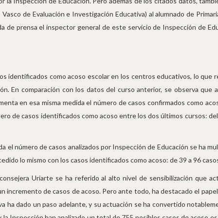
 la Inspección de Educación. Pero además de los citados datos, también
o Vasco de Evaluación e Investigación Educativa) al alumnado de Primaria
da de prensa el inspector general de este servicio de Inspección de Edu
s identificados como acoso escolar en los centros educativos, lo que 
ón. En comparación con los datos del curso anterior, se observa qu
rementa en esa misma medida el número de casos confirmados como acoso
ro de casos identificados como acoso entre los dos últimos cursos: de
a el número de casos analizados por Inspección de Educación se ha mult
cedido lo mismo con los casos identificados como acoso: de 39 a 96 casos
consejera Uriarte se ha referido al alto nivel de sensibilización que 
un incremento de casos de acoso. Pero ante todo, ha destacado el papel
a ha dado un paso adelante, y su actuación se ha convertido notablemen
y la Inspección han analizado un total de 755 posibles casos de acoso es