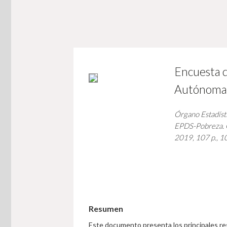
Encuesta 
Autónoma d
Órgano Estadísti
EPDS-Pobreza. C
2019, 107 p., 10
Resumen
Este documento presenta los principales r