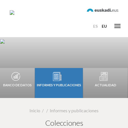
ES
EU
Toggl
navig
BANCO DE DATOS
INFORMES Y PUBLICACIONES
ACTUALIDAD
Inicio
Informes y publicaciones
Colecciones