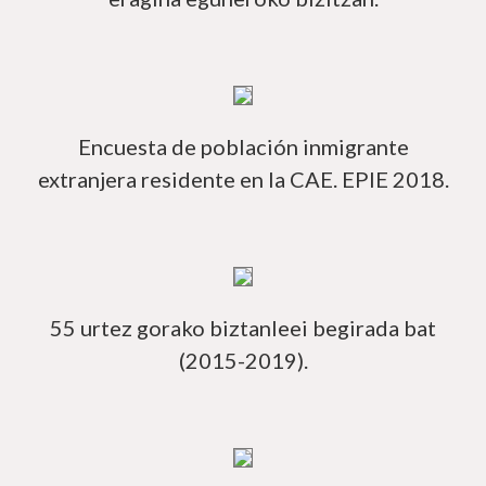
Má
Encuesta de población inmigrante
extranjera residente en la CAE. EPIE 2018.
Má
55 urtez gorako biztanleei begirada bat
(2015-2019).
Má