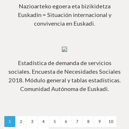
Nazioarteko egoera eta bizikidetza
Euskadin = Situación internacional y
convivencia en Euskadi.
Má
Estadística de demanda de servicios
sociales. Encuesta de Necesidades Sociales
2018. Módulo general y tablas estadísticas.
Comunidad Autónoma de Euskadi.
1
2
3
4
5
6
7
8
9
10