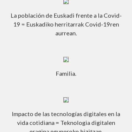
Má
La población de Euskadi frente a la Covid-
19 = Euskadiko herritarrak Covid-19ren
aurrean.
Má
Familia.
Má
Impacto de las tecnologías digitales en la
vida cotidiana = Teknologia digitalen
eragina eguneroko bizitzan.