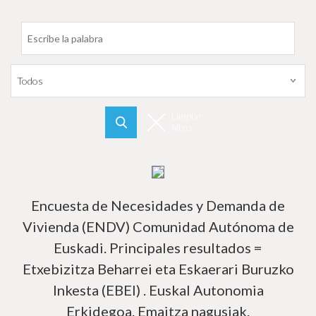
Filtrar por fecha
Limpiar
filtro
Buscar
Má
Encuesta de Necesidades y Demanda de
Vivienda (ENDV) Comunidad Autónoma de
Euskadi. Principales resultados =
Etxebizitza Beharrei eta Eskaerari Buruzko
Inkesta (EBEI) . Euskal Autonomia
Erkidegoa. Emaitza nagusiak.