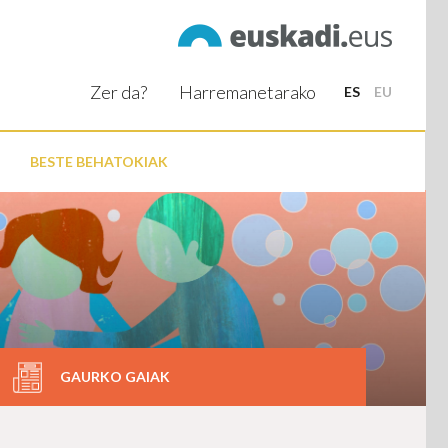
Zer da?
Harremanetarako
ES
EU
BESTE BEHATOKIAK
GAURKO GAIAK