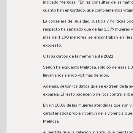
indicado Melgosa. “En las consultas de las matr
cuánto han engordado, que complementos vitamín
La consejera de Igualdad, Justicia y Políticas So
respecto ha señalado que de las 1.379 mujeres 
más de 1.190 menores se encontraban en riesgo 
expuesto.
Otros datos de la memoria de 2022
Según ha expuesto Melgosa, sólo 65 de esas 1.37
llevan años siendo víctimas de ellos.
Además, según los datos que se extraen de la me
expareja. El resto padecen o delitos contra la libe
En un 100% de las mujeres atendidas que son víct
característica propia y común de la violencia, pu
Melgosa.
A medida que la relación avanza va aumentando