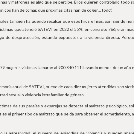
onas y matrones es algo que se percibe. Ellos quieren controlarlo todo 
icos han de tomar, que próximas citas han de coger… todo”.
ciales también ha querido recalcar que esos hijos e hijas, aun siendo nona
víctimas que atendió SATEVI en 2022 el 55%, en concreto 766, eran madr
de desprotección, estando expuestos a la violencia directa. Porque, i
9 mujeres víctimas llamaron al 900 840 111 llevando menos de un año en s
moria anual de SATEVI, nueve de cada diez mujeres atendidas son víctima
rtad sexual o violencia intrafamiliar de género.
imas de sus parejas o exparejas se detecta el maltrato psicológico, sol
es es el primer tipo de maltrato que se da para obtener el sometimiento,
 la agresividad, el número de episodios de violencia y pueden aparece