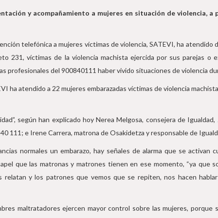
entación y acompañamiento a mujeres en situación de violencia, a 
atención telefónica a mujeres víctimas de violencia, SATEVI, ha atendid
o 231, víctimas de la violencia machista ejercida por sus parejas o e
as profesionales del 900840111 haber vivido situaciones de violencia du
TEVI ha atendido a 22 mujeres embarazadas víctimas de violencia machista
dad”, según han explicado hoy Nerea Melgosa, consejera de Igualdad, J
840 111; e Irene Carrera, matrona de Osakidetza y responsable de Iguald
ncias normales un embarazo, hay señales de alarma que se activan cua
papel que las matronas y matrones tienen en ese momento, “ya que son
s relatan y los patrones que vemos que se repiten, nos hacen hablar
res maltratadores ejercen mayor control sobre las mujeres, porque sie