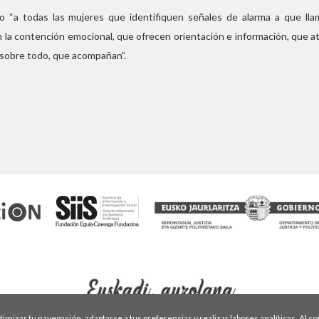
o “a todas las mujeres que identifiquen señales de alarma a que lla
la contención emocional, que ofrecen orientación e información, que ati
, sobre todo, que acompañan”.
optimizar tu navegación, adaptarse a tus preferencias y realizar labores analíticas. Al