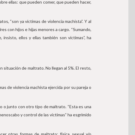
sobre ellas: que pueden comer, que pueden hacer,
tos, “son ya víctimas de violencia machista”. Y al
es con hijos e hijas menores a cargo. “Sumando,
nsisto, ellos y ellas también son víctimas”, ha
ituación de maltrato. No llegan al 5%. El resto,
s de violencia machista ejercida por su pareja o
o o junto con otro tipo de maltrato. “Esta es una
 menoscabo y control de las víctimas” ha esgrimido
r otras formas de maltrato: física, sexual y/o