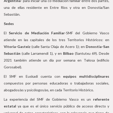
Argentina
- para iniciar una co-mediación familiar entre dos partes,
una de ellas residente en Entre Ríos y otra en Donostia/San
Sebastián.
Sedes
El
Servicio de Mediación Familiar
-SMF del Gobierno Vasco
atiende en las capitales de los tres Territorios Históricos: en
Vitoria-Gasteiz
(calle Santa Olaja de Acero 1); en
Donostia-San
Sebastián
(calle Larramendi 1), y en
Bilbao
(Santutxu 69). Desde
2021 también atiende un día por semana en T
o
losa (edificio
Gorosabel).
El SMF en Euskadi cuenta con
equipos multidisciplinares
compuestos por personas educadoras o trabajadoras sociales,
abogados/as y psicólogos/as, en cada Territorio Histórico.
La experiencia del SMF de Gobierno Vasco es un
referente
estatal
ya que es el único servicio público de acceso directo y
universal de estas características, con la relevancia que tiene de