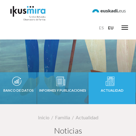
ES
EU
Toggl
navig
BANCO DE DATOS
INFORMES Y PUBLICACIONES
ACTUALIDAD
Inicio
Familia
Actualidad
Noticias