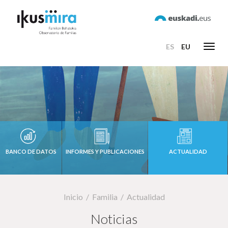
ES
EU
Toggl
navig
BANCO DE DATOS
INFORMES Y PUBLICACIONES
ACTUALIDAD
Inicio
Familia
Actualidad
Noticias