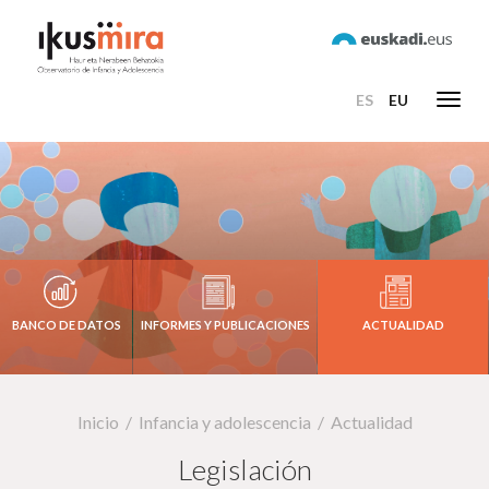
ES
EU
Toggl
navig
BANCO DE DATOS
INFORMES Y PUBLICACIONES
ACTUALIDAD
Inicio
Infancia y adolescencia
Actualidad
Legislación