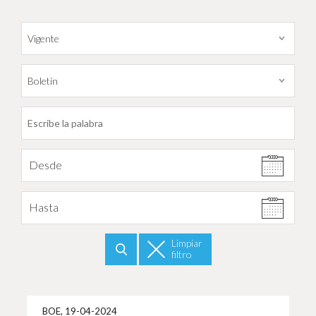
Filtrar por fecha
Desde
Hasta
Limpiar
filtro
Buscar
Más i
BOE, 19-04-2024