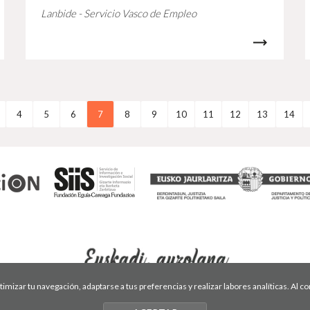
Lanbide - Servicio Vasco de Empleo
4
5
6
7
8
9
10
11
12
13
14
optimizar tu navegación, adaptarse a tus preferencias y realizar labores analíticas. Al