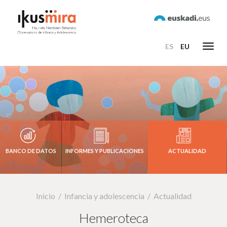
ES
EU
Toggl
navig
BANCO DE DATOS
INFORMES Y PUBLICACIONES
ACTUALIDAD
Inicio
Infancia y adolescencia
Actualidad
Hemeroteca