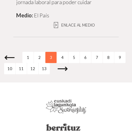
jornada laboral para poder cuidar
El País
ENLACE AL MEDIO
1
2
3
4
5
6
7
8
9
10
11
12
13