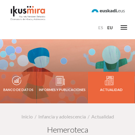
ES
EU
Toggl
navig
BANCO DE DATOS
INFORMES Y PUBLICACIONES
ACTUALIDAD
Inicio
Infancia y adolescencia
Actualidad
Hemeroteca